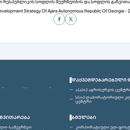
ი რესპუბლიკის სოფლის მეურნეობის და სოფლის განვითა
 Development Strategy Of Ajara Autonomous Republic Of Georgia 
ᲓᲐᲥᲕᲔᲛᲓᲔᲑᲐᲠᲔᲑᲣᲚᲘ 
ა(ა)იპ აგროსერვის ცენტრ
სსიპ ლაბორატორიული კ
ცენტრი
ᲐᲜᲕᲘᲗᲐᲠᲔᲑᲐ
ᲑᲛᲣᲚᲔᲑᲘ
ლო-სამეურნეო
კორპორატიული ელ-ფოს