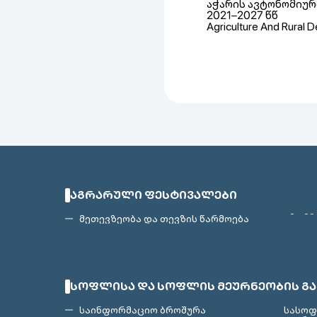
აჭარის ავტონომიურ
2021–2027 წწ
Agriculture And Rural
ᲐᲒᲠᲐᲠᲣᲚᲘ ᲤᲔᲡᲢᲘᲕᲐᲚᲔᲑᲘ
მეთევზეობა და თევზის წარმოება
ᲡᲝᲤᲚᲘᲡᲐ ᲓᲐ ᲡᲝᲤᲚᲘᲡ ᲛᲔᲣᲠᲜᲔᲝᲑᲘᲡ Გ
საინფორმაციო ბროშურა
სასოფ